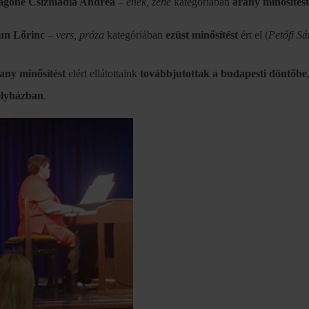
ágóné Csizmadia Andrea
–
ének, zene
kategóriában
arany minősítést
un Lőrinc
–
vers, próza
kategóriában
ezüst minősítést
ért el (
Petőfi S
any minősítést
elért ellátottaink
továbbjutottak a budapesti döntőbe
lyházban
.