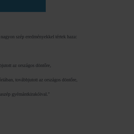
 nagyon szép eredményekkel tértek haza:
utott az országos döntőre,
ban, továbbjutott az országos döntőre,
szép gyémántkirakóival."