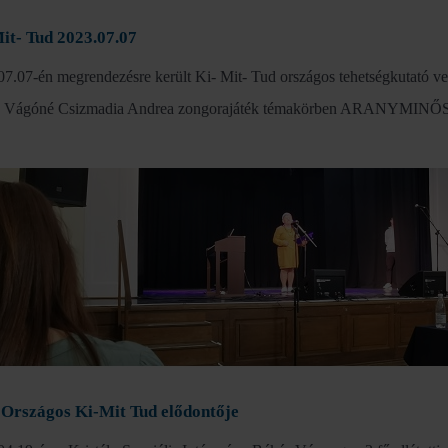
it- Tud 2023.07.07
07.07-én megrendezésre került Ki- Mit- Tud országos tehetségkutató ve
, Vágóné Csizmadia Andrea zongorajáték témakörben ARANYMINŐ
 Országos Ki-Mit Tud elődontője