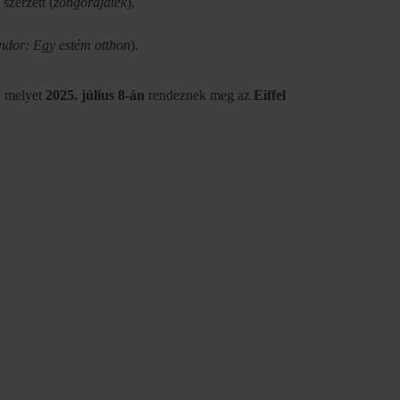
szerzett (
zongorajáték
),
ándor: Egy estém otthon
).
, melyet
2025. július 8-án
rendeznek meg az
Eiffel