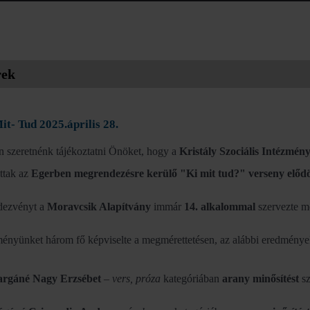
rek
it- Tud 2025.április 28.
n szeretnénk tájékoztatni Önöket, hogy a
Kristály Szociális Intézmé
ttak az
Egerben megrendezésre kerülő "Ki mit tud?" verseny előd
dezvényt a
Moravcsik Alapítvány
immár
14. alkalommal
szervezte m
ményünket három fő képviselte a megmérettetésen, az alábbi eredménye
argáné Nagy Erzsébet
–
vers, próza
kategóriában
arany minősítést
sz