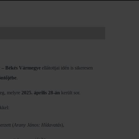
ny – Békés Vármegye
ellátottjai idén is sikeresen
öntőjébe
.
eg, melyre
2025. április 28-án
került sor.
kkel:
erzett (
Arany János: Hídavatás
),