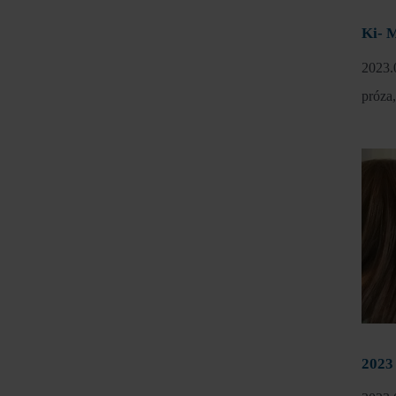
Ki- M
2023.
próza
2023