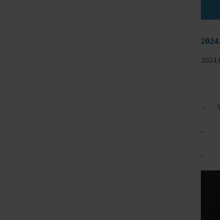
2024.
2024.
- Var
- Vág
- Omb