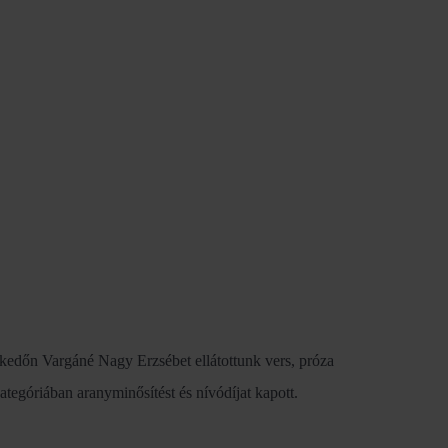
kedőn Vargáné Nagy Erzsébet ellátottunk vers, próza
egóriában aranyminősítést és nívódíjat kapott.