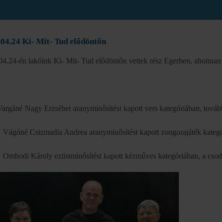
04.24 Ki- Mit- Tud elődöntőn
04.24-én lakóink Ki- Mit- Tud elődöntőn vettek rész Egerben, ahonnan
gáné Nagy Erzsébet aranyminősítést kapott vers kategóriában, továbbj
óné Csizmadia Andrea aranyminősítést kapott zongorajáték kategóriá
odi Károly ezüstminősítést kapott kézműves kategóriában, a csoda