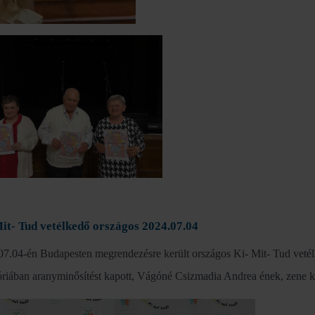
it- Tud vetélkedő országos 2024.07.04
07.04-én Budapesten megrendezésre került országos Ki- Mit- Tud vetél
riában aranyminősítést kapott, Vágóné Csizmadia Andrea ének, zene kat