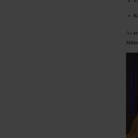
V
K
Az
ar
Műhe