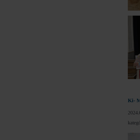
Ki- M
2024.
kategó