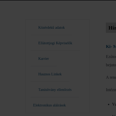
Hí
Közérdekű adatok
Ellátottjogi Képviselők
Ki- M
Ezúto
Karrier
bejuto
Hasznos Linkek
A ren
Intéz
Tanúsítvány ellenőrzés
V
Elektronikus aláírások