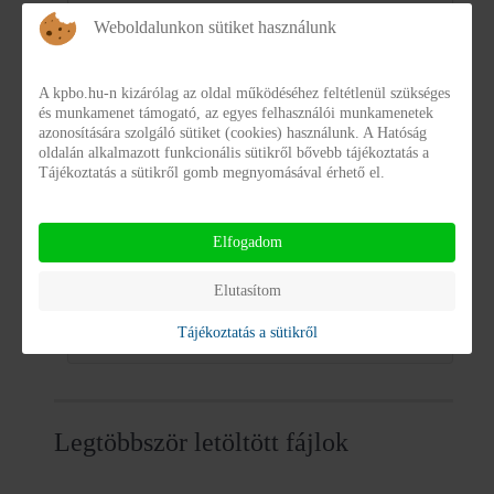
Galéria
Weboldalunkon sütiket használunk
Elektronikus aláírások
A kpbo.hu-n kizárólag az oldal működéséhez feltétlenül szükséges
és munkamenet támogató, az egyes felhasználói munkamenetek
azonosítására szolgáló sütiket (cookies) használunk. A Hatóság
Kategóriák: 4
/
Fájlok: 37
oldalán alkalmazott funkcionális sütikről bővebb tájékoztatás a
Tájékoztatás a sütikről gomb megnyomásával érhető el.
Elfogadom
Karrier
Elutasítom
Tájékoztatás a sütikről
Kategóriák: 0
/
Fájlok: 0
Legtöbbször letöltött fájlok