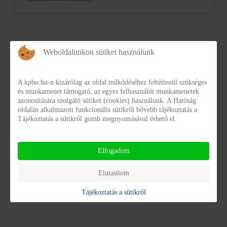
Weboldalunkon sütiket használunk
A kpbo.hu-n kizárólag az oldal működéséhez feltétlenül szükséges
és munkamenet támogató, az egyes felhasználói munkamenetek
azonosítására szolgáló sütiket (cookies) használunk. A Hatóság
Letöltések
oldalán alkalmazott funkcionális sütikről bővebb tájékoztatás a
Tájékoztatás a sütikről gomb megnyomásával érhető el.
LETÖLTHETŐ DOKUMENTUMOK
Elfogadom
Galéria
Elutasítom
Tájékoztatás a sütikről