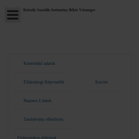
Kristály Szociális Intézmény Békés Vármegye
Közérdekű adatok
Ellátottjogi Képviselők
Karrier
Hasznos Linkek
Tanúsítvány ellenőrzés
Elektronikus aláírások