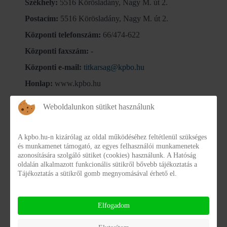
Székhely:
5516 Körösladány, Nagy M. út 2.
Postacím:
5516 Körösladány, Nagy M. út 2.
Központi telefonszám:
66/474-622
Központi faxszám:
-
Központi e-mail:
titkarsag@kpbo.hu
Honlap:
www.kpbo.hu
Weboldalunkon sütiket használunk
Adatvédelmi tisztviselő:
Varga István
vezető megbízással rendelkező szociális munkatárs
A kpbo.hu-n kizárólag az oldal működéséhez feltétlenül szükséges
Telefonszám:
06-66-474-622 (13-as mellék)
és munkamenet támogató, az egyes felhasználói munkamenetek
azonosítására szolgáló sütiket (cookies) használunk. A Hatóság
E-mail:
varga.istvan@kpbo.hu
oldalán alkalmazott funkcionális sütikről bővebb tájékoztatás a
Tájékoztatás a sütikről gomb megnyomásával érhető el.
Lengyelné Szőke Nikolett
vezető ápoló
Elfogadom
Telefonszám:
06-66-474-622 (18-as mellék) 06-70-339-