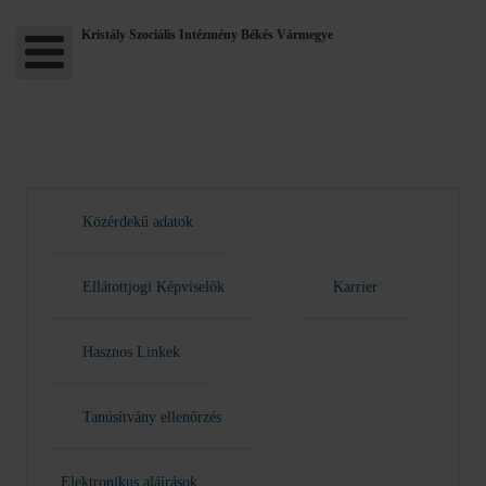
Kristály Szociális Intézmény Békés Vármegye
Közérdekű adatok
Ellátottjogi Képviselők
Karrier
Hasznos Linkek
Tanúsítvány ellenőrzés
Elektronikus aláírások