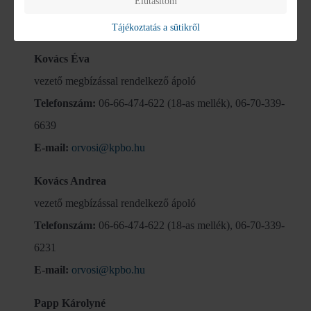
Elutasítom
6639
E-mail:
lengyelne.szoke.nikolett@kpbo.hu
Tájékoztatás a sütikről
Kovács Éva
vezető megbízással rendelkező ápoló
Telefonszám:
06-66-474-622 (18-as mellék), 06-70-339-
6639
E-mail:
orvosi@kpbo.hu
Kovács Andrea
vezető megbízással rendelkező ápoló
Telefonszám:
06-66-474-622 (18-as mellék), 06-70-339-
6231
E-mail:
orvosi@kpbo.hu
Papp Károlyné