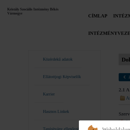
Kristály Szociális Intézmény Békés
Vármegye
CÍMLAP
INTÉZ
INTÉZMÉNYVEZE
Do
Közérdekű adatok
Ellátottjogi Képviselők
2
2.1
Karrier
A
Hasznos Linkek
Szerv
Sz
Weboldalun
Tanúsítvány ellenőrzés