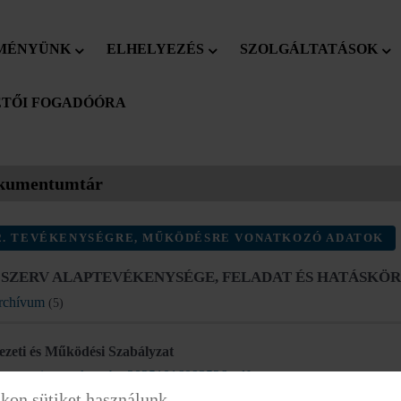
MÉNYÜNK
ELHELYEZÉS
SZOLGÁLTATÁSOK
TŐI FOGADÓÓRA
kumentumtár
. TEVÉKENYSÉGRE, MŰKÖDÉSRE VONATKOZÓ ADATOK
 A SZERV ALAPTEVÉKENYSÉGE, FELADAT ÉS HATÁSKÖ
rchívum
(5)
ezeti és Működési Szabályzat
ervezeti es muk.szab._20251016093526.pdf
kon sütiket használunk