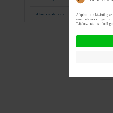
Mükőd
mu
Elektronikus aláírások
A kpbo.hu-n kizárólag az
azonosítására szolgáló sü
Tájékoztatás a sütikről 
Ügyr
Ug
Adatv
Ad
Alapí
kr