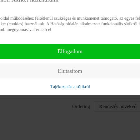
ési engedély
kodesi engedely_20240508135720.pdf
 oldal működéséhez feltétlenül szükséges és munkamenet támogató, az egyes f
tiket (cookies) használunk. A Hatóság oldalán alkalmazott funkcionális sütikről 
gomb megnyomásával érhető el.
end 2025
yrend_20251016093748.pdf
Elfogadom
édelmi és adatbiztonsági szabályzat
atvedelem.pdf
Elutasítom
tó okirat
Tájékoztatás a sütikről
istly_bks_alapt_S01_344508_250307.pdf
Ordering