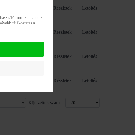
Részletek
Letöltés
elhasználói munkamenetek
bővebb tájékoztatás a
Részletek
Letöltés
Részletek
Letöltés
Részletek
Letöltés
Kijelzettek száma