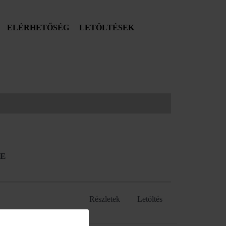
ELÉRHETŐSÉG
LETÖLTÉSEK
RE
Részletek
Letöltés