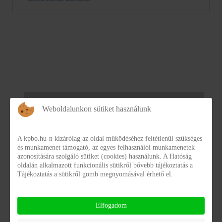
Letöltések
Weboldalunkon sütiket használunk
2. TEVÉKENYSÉGRE, MŰKÖDÉSRE
VONATKOZÓ ADATOK
A kpbo.hu-n kizárólag az oldal működéséhez feltétlenül szükséges
és munkamenet támogató, az egyes felhasználói munkamenetek
azonosítására szolgáló sütiket (cookies) használunk. A Hatóság
2.15 STATISZTIKÁK KÖZÉRDEKŰ
oldalán alkalmazott funkcionális sütikről bővebb tájékoztatás a
Tájékoztatás a sütikről gomb megnyomásával érhető el.
ADATOKRÓL
Éves jelentés 2023
eves_jelentes_2023_6032.pdf
Elfogadom
Részletek
Letöltés