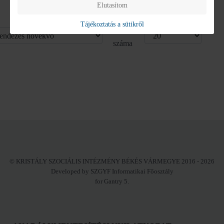
Elutasítom
Tájékoztatás a sütikről
Kijelzettek
száma
© KRISTÁLY SZOCIÁLIS INTÉZMÉNY BÉKÉS VÁRMEGYE 2016 - 2026
Developed by SZGYF Informatikai Főosztály
for Gantry 5.