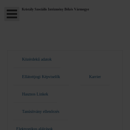
Kristály Szociális Intézmény Békés Vármegye
Közérdekű adatok
Ellátottjogi Képviselők
Karrier
Hasznos Linkek
Tanúsítvány ellenőrzés
Elektronikus aláírások